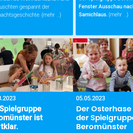
Fenster Ausschau na
lauschten gespannt der
Samichlaus.
(mehr …)
achtsgeschichte.
(mehr …)
8.2023
05.05.2023
Der Osterhase 
 Spielgruppe
der Spielgrupp
omünster ist
Beromünster
tklar.