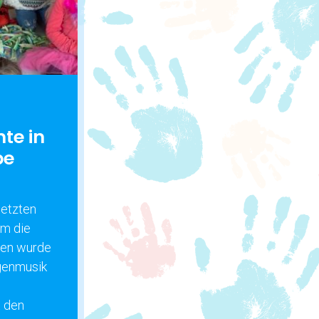
te in
pe
 letzten
um die
ppen wurde
ggenmusik
t den