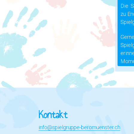
Die S
zu En
Spiel
Gerne
Spiel
erinn
Mome
Kontakt
info@spielgruppe-beromuenster.ch