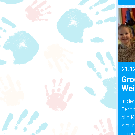
Schwu
Herbs
21.1
Gro
Wei
In de
Berom
alle 
Am le
gemei