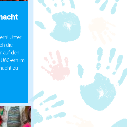
nacht
ern! Unter
ch die
r auf den
 Ü60-ern im
nacht zu