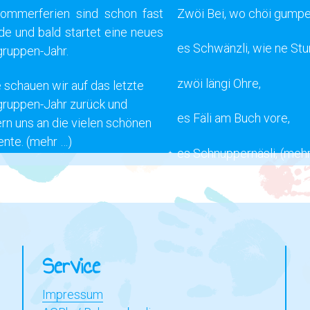
ommerferien sind schon fast
Zwöi Bei, wo chöi gumpe
de und bald startet eine neues
es Schwänzli, wie ne St
gruppen-Jahr.
zwöi längi Ohre,
 schauen wir auf das letzte
gruppen-Jahr zurück und
es Fäli am Buch vore,
ern uns an die vielen schönen
nte.
(mehr …)
es Schnuppernäsli,
(mehr
Service
Impressum