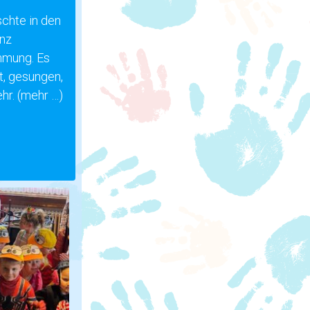
schte in den
anz
mmung. Es
t, gesungen,
hr.
(mehr …)