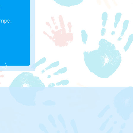
,
umpe,
 …)