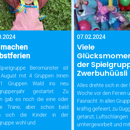
0.2024
07.02.2024
Viele
 machen
Glücksmomen
bstferien
der Spielgrup
Spielgruppe Beromünster ist
Zwerbuhüüsli
 August mit 4 Gruppen Innen
1 Gruppen Wald ins neu
Alles drehte sich in der
lgruppenjahr gestartet. Zu
Woche vor den Ferien 
n gab es noch die eine oder
Fasnacht. In allen Gru
re Träne, aber schon bald
kräftig gefeiert, zu Gu
en sich die Kinder in der
getanzt, Luftschlangen
gruppe wohl und
umhergewirbelt und mi