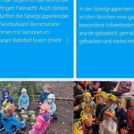
ährigen Fasnacht. Auch dieses
In der Spielgruppe herr
durften die Spielgruppenkinder
letzten Wochen eine g
werbuhüüsli Beromünster
besondere Adventssti
men mit Senioren im
wurde gebastelt, gemal
urant Bahnhof feiern.
(mehr …)
gebacken und vieles me