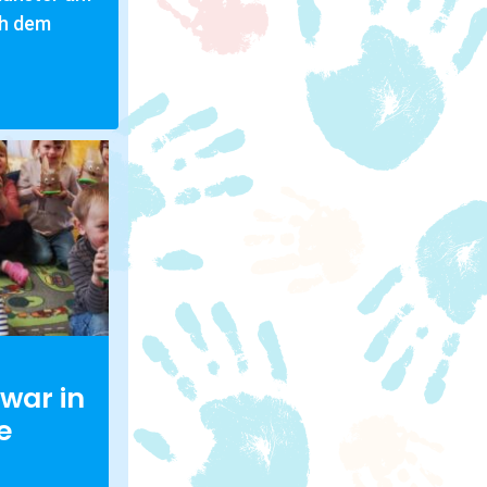
ch dem
war in
e