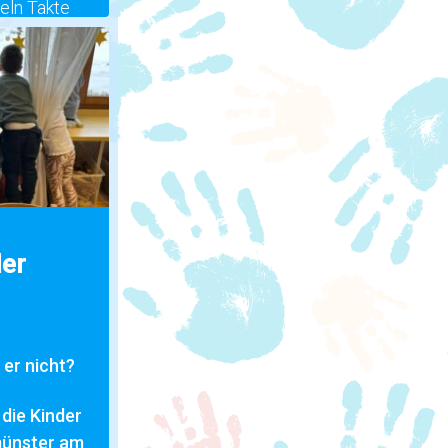
eln Takte
en alle
als Alpakas,
n oder auch
der
er nicht?
die Kinder
münster am