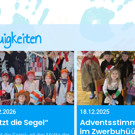
igkeiten
2.2026
18.12.2025
tzt die Segel“
Adventsstim
im Zwerbuhüü
t die Segel» ist das Motto der