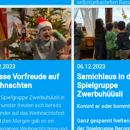
selbstgebastelten Rass
ppdiwupp schon sind
geklopft. Die Kinder war
tferien.
(mehr …)
fantasievoll verkleidet, 
Einhorn, Feuerwehrman
als Lady Bug.
(mehr …)
2.2023
06.12.2023
sse Vorfreude auf
Samichlaus in 
hnachten
Spielgruppe
Zwerbuhüüsli
r Spielgruppe Zwerbuhüüsli in
ünster freuten sich bereits
Kommt er oder kommt 
Kinder auf das Weihnachtsfest.
Ganz gespannt hielten 
tzten Morgen gab es ein
der Spielgruppe Bero
nsames Weihnachtsznüni und