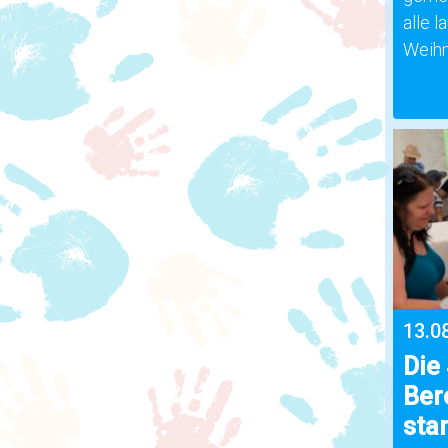
alle 
Weihn
13.0
Die
Ber
star