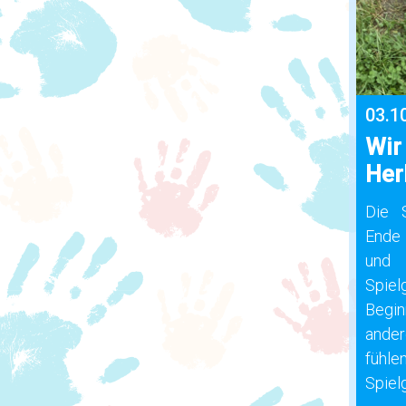
03.1
Wir
Her
Die 
Ende
und 
Spie
Begin
ande
fühl
Spiel