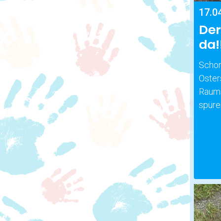
17.0
Der
da!
Schon
Oster
Raums
spüre